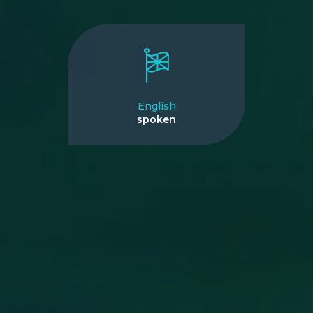
English
spoken