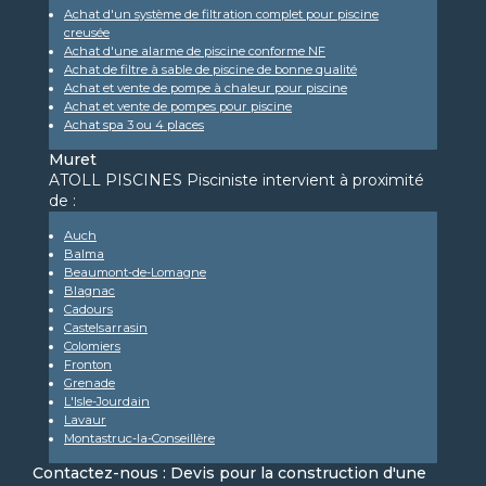
Achat d'un système de filtration complet pour piscine
creusée
Achat d'une alarme de piscine conforme NF
Achat de filtre à sable de piscine de bonne qualité
Achat et vente de pompe à chaleur pour piscine
Achat et vente de pompes pour piscine
Achat spa 3 ou 4 places
Muret
ATOLL PISCINES Pisciniste intervient à proximité
de :
Auch
Balma
Beaumont-de-Lomagne
Blagnac
Cadours
Castelsarrasin
Colomiers
Fronton
Grenade
L'Isle-Jourdain
Lavaur
Montastruc-la-Conseillère
Contactez-nous : Devis pour la construction d'une