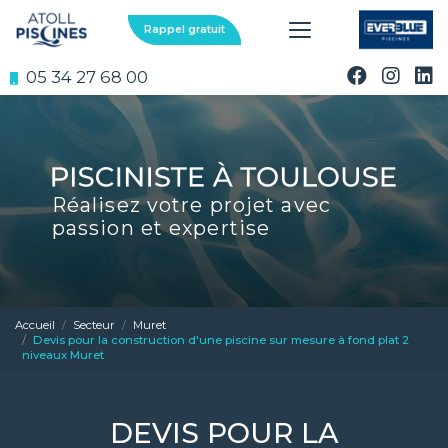
Aller
au
Rappel gratuit
contenu
principal
05 34 27 68 00
Réalisez votre projet avec
passion et expertise
Accueil
Secteur
Muret
Devis pour la construction d'une piscine sur mesure à fond plat 2
niveaux Muret
DEVIS POUR LA