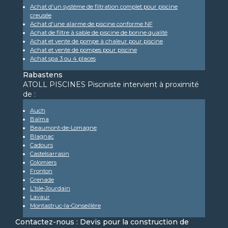
Achat d'un système de filtration complet pour piscine
creusée
Achat d'une alarme de piscine conforme NF
Achat de filtre à sable de piscine de bonne qualité
Achat et vente de pompe à chaleur pour piscine
Achat et vente de pompes pour piscine
Achat spa 3 ou 4 places
Rabastens
ATOLL PISCINES Pisciniste intervient à proximité
de :
Auch
Balma
Beaumont-de-Lomagne
Blagnac
Cadours
Castelsarrasin
Colomiers
Fronton
Grenade
L'Isle-Jourdain
Lavaur
Montastruc-la-Conseillère
Contactez-nous : Devis pour la construction de