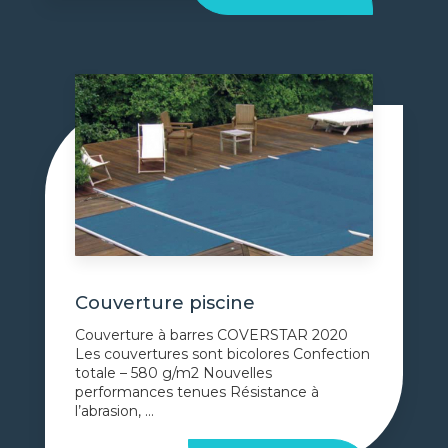
Couverture piscine
Couverture à barres COVERSTAR 2020
Les couvertures sont bicolores Confection
totale – 580 g/m2 Nouvelles
performances tenues Résistance à
l’abrasion, ...