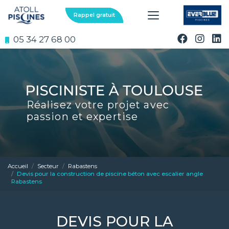
Aller
au
Rappel gratuit
contenu
principal
05 34 27 68 00
Réalisez votre projet avec
passion et expertise
Accueil
Secteur
Rabastens
Devis pour la construction de piscine béton avec escalier angle
Rabastens
DEVIS POUR LA