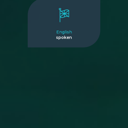
English
spoken