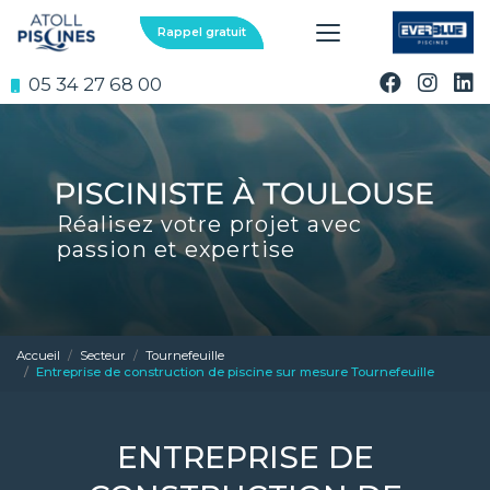
Aller
au
Rappel gratuit
contenu
principal
05 34 27 68 00
Réalisez votre projet avec
passion et expertise
Accueil
Secteur
Tournefeuille
Entreprise de construction de piscine sur mesure Tournefeuille
ENTREPRISE DE