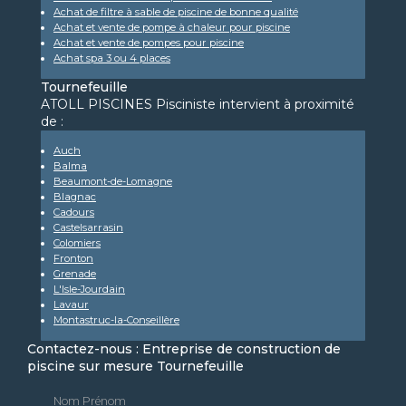
Achat de filtre à sable de piscine de bonne qualité
Achat et vente de pompe à chaleur pour piscine
Achat et vente de pompes pour piscine
Achat spa 3 ou 4 places
Tournefeuille
ATOLL PISCINES Pisciniste intervient à proximité
de :
Auch
Balma
Beaumont-de-Lomagne
Blagnac
Cadours
Castelsarrasin
Colomiers
Fronton
Grenade
L'Isle-Jourdain
Lavaur
Montastruc-la-Conseillère
Contactez-nous : Entreprise de construction de
piscine sur mesure Tournefeuille
Nom Prénom