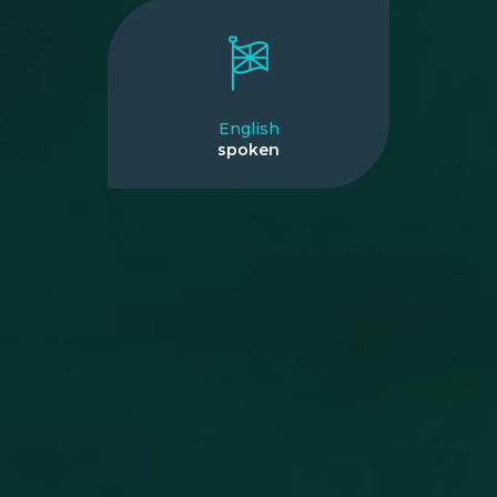
English
spoken