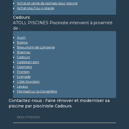
Achat et vente de pompes pour piscine
Achat spa 3 ou 4 places
Cadours
ATOLL PISCINES Pisciniste intervient à proximité
de :
Auch
Balma
Beaumont-de-Lomagne
Blagnac
Cadours
Castelsarrasin
Colomiers
Fronton
Grenade
L'Isle-Jourdain
Lavaur
Montastruc-la-Conseillère
Contactez-nous : Faire rénover et moderniser sa
piscine par pisciniste Cadours
Nom Prénom
Email