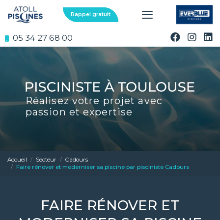
Aller
au
Rappel gratuit
contenu
principal
05 34 27 68 00
Réalisez votre projet avec
passion et expertise
Accueil
Secteur
Cadours
Faire rénover et moderniser sa piscine par pisciniste Cadours
FAIRE RÉNOVER ET