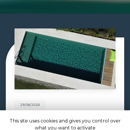
29/06/2026
CONSTRUCTION PISCINE
MAÇONNÉE À TOULOUSE
This site uses cookies and gives you control over
what you want to activate
Construction piscine maçonnée à Toulouse : un