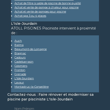
Achat de filtre à sable de piscine de bonne qualité
Achat et vente de pompe à chaleur pour piscine
Achat et vente de pompes pour piscine
Achat spa 3 ou 4 places
L'Isle-Jourdain
ATOLL PISCINES Pisciniste intervient à proximité
de :
Auch
Balma
Beaumont-de-Lomagne
Blagnac
Cadours
Castelsarrasin
Colomiers
Fronton
Grenade
L'Isle-Jourdain
Lavaur
Montastruc-la-Conseillère
Contactez-nous : Faire rénover et moderniser sa
piscine par pisciniste L'Isle-Jourdain
Nom Prénom