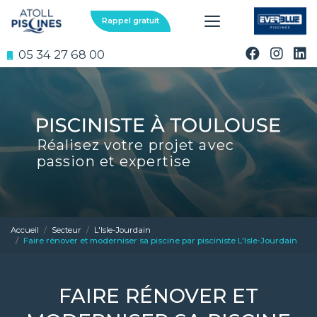
Aller
au
Rappel gratuit
contenu
principal
05 34 27 68 00
Réalisez votre projet avec
passion et expertise
Accueil
Secteur
L'Isle-Jourdain
Faire rénover et moderniser sa piscine par pisciniste L'Isle-Jourdain
FAIRE RÉNOVER ET