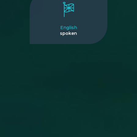
English
spoken