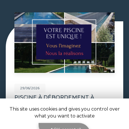
29/06/2026
VOLET DE PISCINE IMMERGÉ À
TOULOUSE
This site uses cookies and gives you control over
Volet de piscine immergé à Toulouse : sécurité,
what you want to activate
confort et esthétique parfaite avec ATOLL
PISCINES Le
volet de piscine immergé à
Toulouse
est la solution de protection et de…