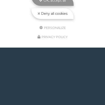
OK, accept all
Toute l'actualité
Deny all cookies
PERSONALIZE
PRIVACY POLICY
GOOGLE REVIEWS LIST
Mr.
il y a un mois
Post de juin 2026 : J'ai rappelé Fabien pour : - un
problème d'ampoule qui ne fonctionnait pas, il est
intervenu en moins de 24h avec réponse le soir de
la constatation malgré l'heure tardive ! Et au final,