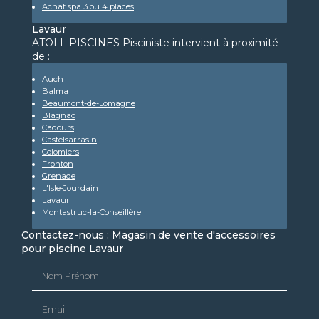
Achat spa 3 ou 4 places
Lavaur
ATOLL PISCINES Pisciniste intervient à proximité
de :
Auch
Balma
Beaumont-de-Lomagne
Blagnac
Cadours
Castelsarrasin
Colomiers
Fronton
Grenade
L'Isle-Jourdain
Lavaur
Montastruc-la-Conseillère
Contactez-nous : Magasin de vente d'accessoires
pour piscine Lavaur
Nom Prénom
Email