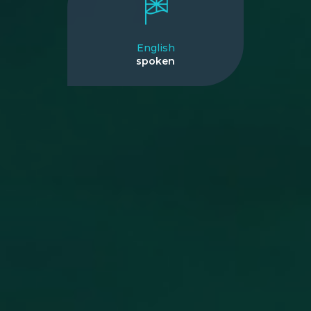
English
spoken