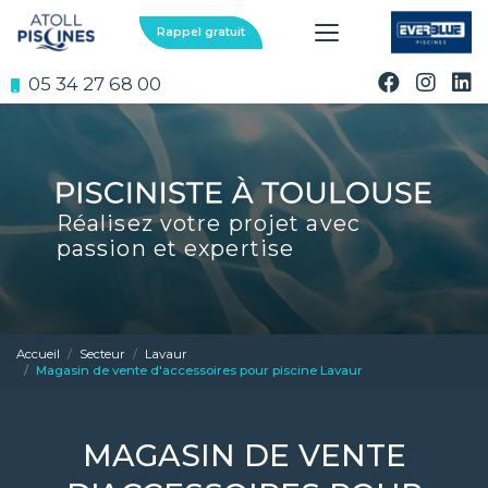
Aller
au
Rappel gratuit
contenu
principal
05 34 27 68 00
Réalisez votre projet avec
passion et expertise
Accueil
Secteur
Lavaur
Magasin de vente d'accessoires pour piscine Lavaur
MAGASIN DE VENTE