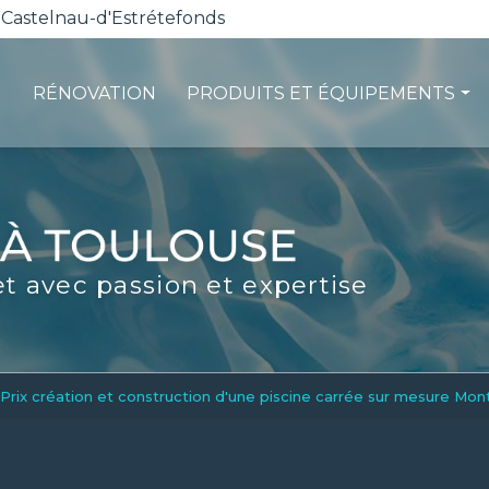
 Castelnau-d'Estrétefonds
RÉNOVATION
PRODUITS ET ÉQUIPEMENTS
ction
Les pompes à chaleur
té
La filtration
ité
Les robots piscines
et avec passion et expertise
d'entretien
Volets et sécurité
La stérilisation
Les abris
Spas-Balnéo
Prix création et construction d'une piscine carrée sur mesure Mont