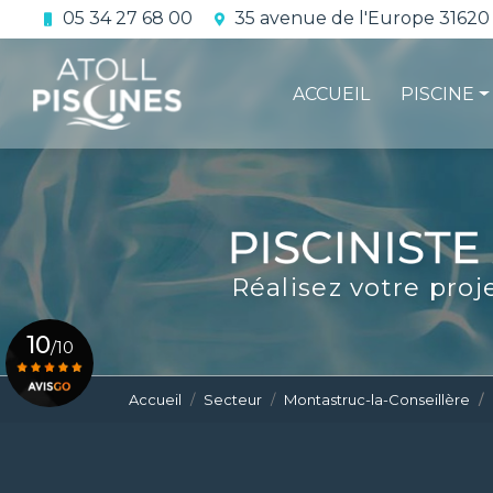
Aller
05 34 27 68 00
35 avenue de l'Europe 31620
au
Navigation principale
contenu
principal
ACCUEIL
PISCINE
La constru
L'étanchéi
La conform
Réalisez votre proj
Le contrat 
10
/10
Accueil
Secteur
Montastruc-la-Conseillère
Voir le certificat