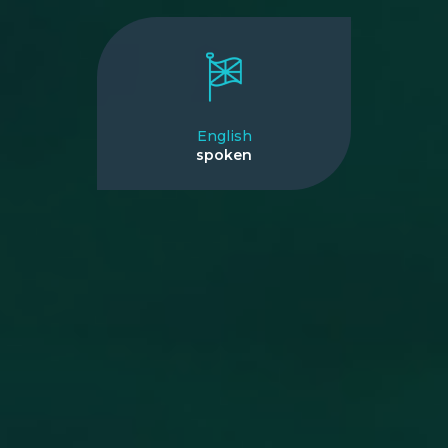
English
spoken