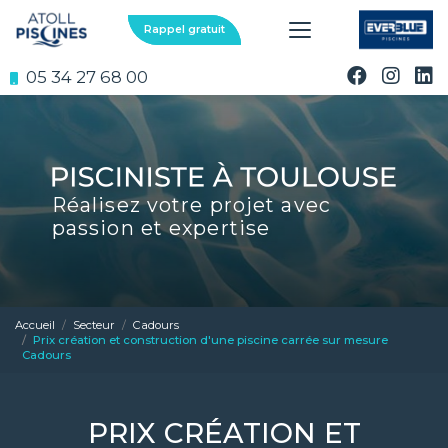
Aller
au
Rappel gratuit
contenu
principal
05 34 27 68 00
Réalisez votre projet avec
passion et expertise
Accueil
Secteur
Cadours
Prix création et construction d'une piscine carrée sur mesure
Cadours
PRIX CRÉATION ET