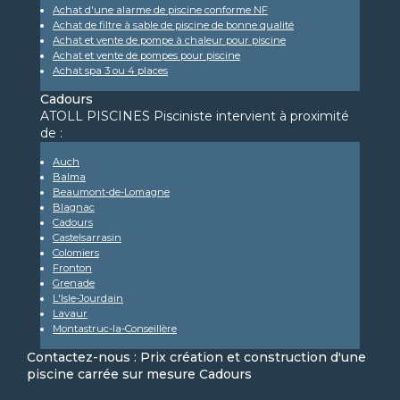
Achat d'une alarme de piscine conforme NF
Achat de filtre à sable de piscine de bonne qualité
Achat et vente de pompe à chaleur pour piscine
Achat et vente de pompes pour piscine
Achat spa 3 ou 4 places
Cadours
ATOLL PISCINES Pisciniste intervient à proximité
de :
Auch
Balma
Beaumont-de-Lomagne
Blagnac
Cadours
Castelsarrasin
Colomiers
Fronton
Grenade
L'Isle-Jourdain
Lavaur
Montastruc-la-Conseillère
Contactez-nous : Prix création et construction d'une
piscine carrée sur mesure Cadours
Nom Prénom