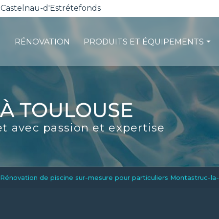
 Castelnau-d'Estrétefonds
RÉNOVATION
PRODUITS ET ÉQUIPEMENTS
ction
Les pompes à chaleur
té
La filtration
ité
Les robots piscines
et avec passion et expertise
d'entretien
Volets et sécurité
La stérilisation
Les abris
Spas-Balnéo
Rénovation de piscine sur-mesure pour particuliers Montastruc-la-