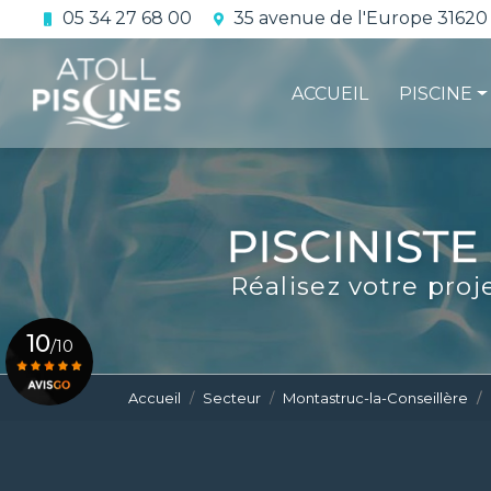
Aller
05 34 27 68 00
35 avenue de l'Europe 31620
au
Navigation principale
contenu
principal
ACCUEIL
PISCINE
La constru
L'étanchéi
La conform
Réalisez votre proj
Le contrat 
10
/10
Accueil
Secteur
Montastruc-la-Conseillère
Voir le certificat