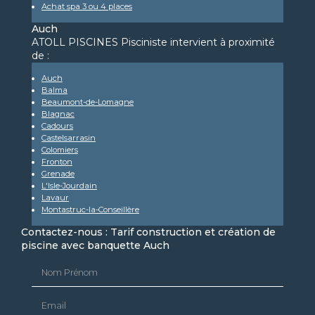
Achat spa 3 ou 4 places
Auch
ATOLL PISCINES Pisciniste intervient à proximité
de :
Auch
Balma
Beaumont-de-Lomagne
Blagnac
Cadours
Castelsarrasin
Colomiers
Fronton
Grenade
L'Isle-Jourdain
Lavaur
Montastruc-la-Conseillère
Contactez-nous : Tarif construction et création de
piscine avec banquette Auch
Nom Prénom
Email