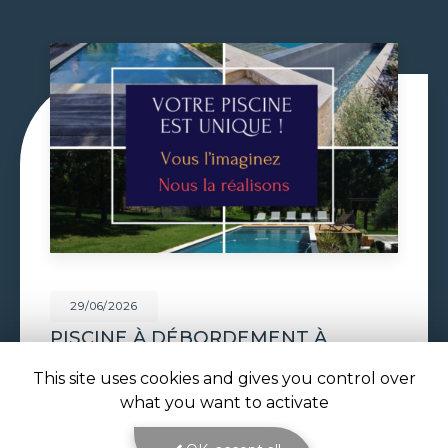
29/06/2026
VOLET DE PISCINE IMMERGÉ À
TOULOUSE
This site uses cookies and gives you control over
Volet de piscine immergé à Toulouse : sécurité,
what you want to activate
confort et esthétique parfaite avec ATOLL
PISCINES Le
volet de piscine immergé à
Toulouse
est la solution de protection et de…