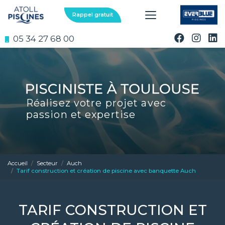
Aller
au
Rappel gratuit
contenu
principal
05 34 27 68 00
Réalisez votre projet avec
passion et expertise
Accueil
Secteur
Auch
Tarif construction et création de piscine avec banquette Auch
TARIF CONSTRUCTION ET