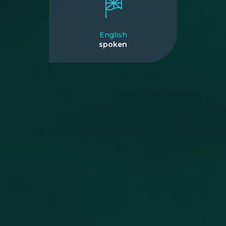
English
spoken