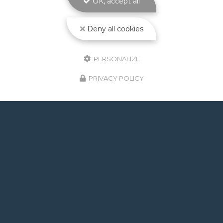
OK, accept all
Toute l'actualité
Deny all cookies
PERSONALIZE
PRIVACY POLICY
GOOGLE REVIEWS LIST
Mr.
il y a un mois
Post de juin 2026 : J'ai rappelé Fabien pour : - un
problème d'ampoule qui ne fonctionnait pas, il est
intervenu en moins de 24h avec réponse le soir de
la constatation malgré l'heure tardive ! Et au final,