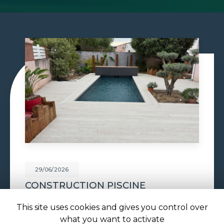
29/06/2026
PISCINE À DÉBORDEMENT À
TOULOUSE
This site uses cookies and gives you control over
Piscine à débordement à Toulouse : l'effet miroir
what you want to activate
au cœur de votre jardin avec ATOLL PISCINES