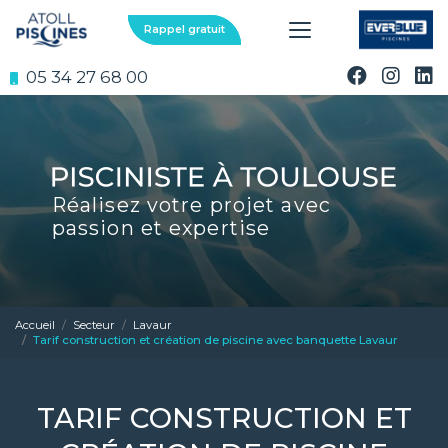
Aller
au
Rappel gratuit
contenu
principal
05 34 27 68 00
Réalisez votre projet avec
passion et expertise
Accueil
Secteur
Lavaur
Tarif construction et création de piscine avec banquette Lavaur
TARIF CONSTRUCTION ET