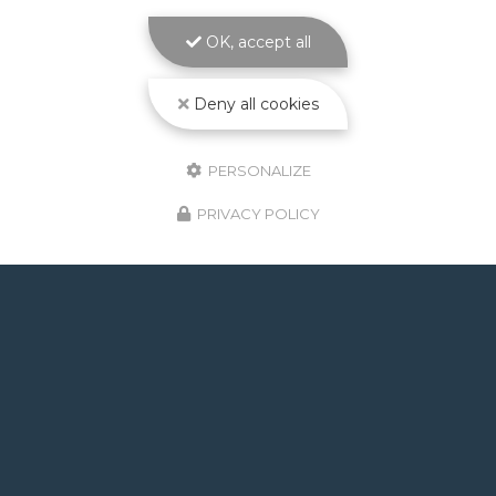
Réaliser une
piscine à débordement à Toulouse
,
c'est choisir l'élégance absolue pour…
OK, accept all
Toute l'actualité
Deny all cookies
PERSONALIZE
PRIVACY POLICY
GOOGLE REVIEWS LIST
Mr.
il y a un mois
Post de juin 2026 : J'ai rappelé Fabien pour : - un
problème d'ampoule qui ne fonctionnait pas, il est