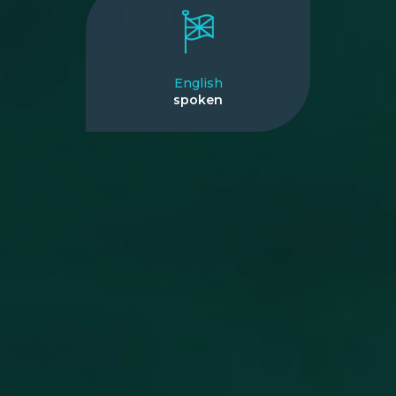
English
spoken