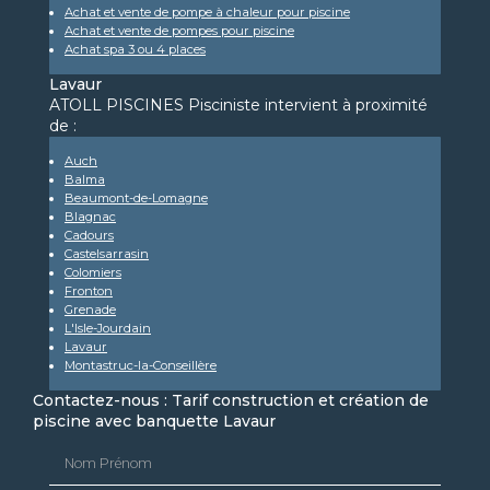
Achat et vente de pompe à chaleur pour piscine
Achat et vente de pompes pour piscine
Achat spa 3 ou 4 places
Lavaur
ATOLL PISCINES Pisciniste intervient à proximité
de :
Auch
Balma
Beaumont-de-Lomagne
Blagnac
Cadours
Castelsarrasin
Colomiers
Fronton
Grenade
L'Isle-Jourdain
Lavaur
Montastruc-la-Conseillère
Contactez-nous : Tarif construction et création de
piscine avec banquette Lavaur
Nom Prénom