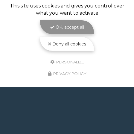
CONSTRUCTION PISCINE
This site uses cookies and gives you control over
MAÇONNÉE À TOULOUSE
what you want to activate
Construction piscine maçonnée à Toulouse : un
bassin solide et sur mesure signé ATOLL
OK, accept all
PISCINES La
construction piscine maçonnée à
Toulouse
est le cœur de métier d'ATOLL
PISCINES…
Deny all cookies
Toute l'actualité
PERSONALIZE
PRIVACY POLICY
GOOGLE REVIEWS LIST