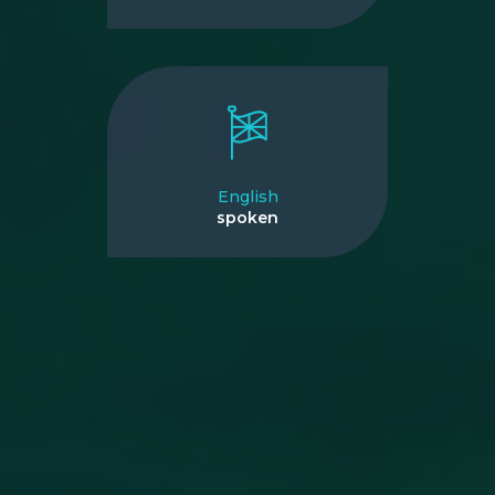
English
spoken