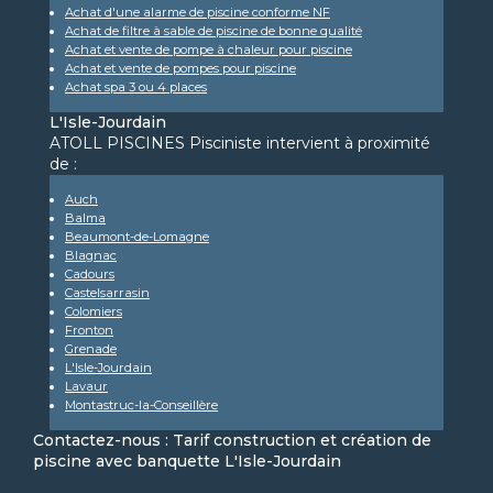
Achat d'une alarme de piscine conforme NF
Achat de filtre à sable de piscine de bonne qualité
Achat et vente de pompe à chaleur pour piscine
Achat et vente de pompes pour piscine
Achat spa 3 ou 4 places
L'Isle-Jourdain
ATOLL PISCINES Pisciniste intervient à proximité
de :
Auch
Balma
Beaumont-de-Lomagne
Blagnac
Cadours
Castelsarrasin
Colomiers
Fronton
Grenade
L'Isle-Jourdain
Lavaur
Montastruc-la-Conseillère
Contactez-nous : Tarif construction et création de
piscine avec banquette L'Isle-Jourdain
Nom Prénom