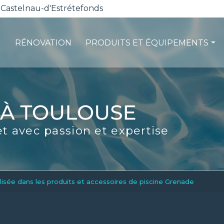
 Castelnau-d'Estrétefonds
RÉNOVATION
PRODUITS ET ÉQUIPEMENTS
ction
Les pompes à chaleur
té
La filtration
ité
Les robots piscines
et avec passion et expertise
d'entretien
Volets et sécurité
La stérilisation
Les abris
Spas-Balnéo
isée dans les produits et accessoires de piscine Grenade