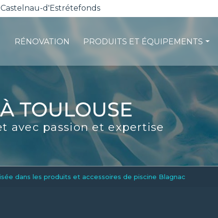
 Castelnau-d'Estrétefonds
RÉNOVATION
PRODUITS ET ÉQUIPEMENTS
ction
Les pompes à chaleur
té
La filtration
ité
Les robots piscines
et avec passion et expertise
d'entretien
Volets et sécurité
La stérilisation
Les abris
Spas-Balnéo
isée dans les produits et accessoires de piscine Blagnac