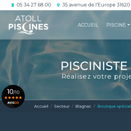
Aller
05 34 27 68 00
35 avenue de l'Europe 31620
au
Navigation principale
contenu
principal
ACCUEIL
PISCINE
La constru
L'étanchéi
La conform
Réalisez votre proj
Le contrat 
10
/10
Accueil
Secteur
Blagnac
Boutique spécial
Voir le certificat