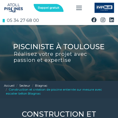
Aller
au
Rappel gratuit
contenu
principal
05 34 27 68 00
Réalisez votre projet avec
passion et expertise
Accueil
Secteur
Blagnac
Construction et création de piscine enterrée sur mesure avec
escalier béton Blagnac
CONSTRUCTION ET