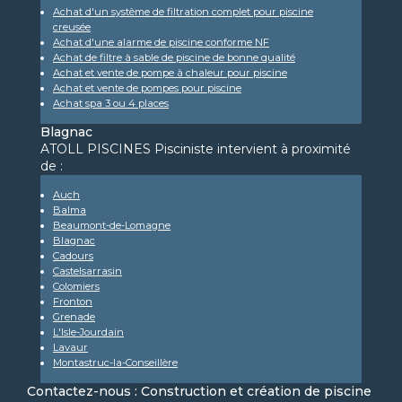
Achat d'un système de filtration complet pour piscine
creusée
Achat d'une alarme de piscine conforme NF
Achat de filtre à sable de piscine de bonne qualité
Achat et vente de pompe à chaleur pour piscine
Achat et vente de pompes pour piscine
Achat spa 3 ou 4 places
Blagnac
ATOLL PISCINES Pisciniste intervient à proximité
de :
Auch
Balma
Beaumont-de-Lomagne
Blagnac
Cadours
Castelsarrasin
Colomiers
Fronton
Grenade
L'Isle-Jourdain
Lavaur
Montastruc-la-Conseillère
Contactez-nous : Construction et création de piscine