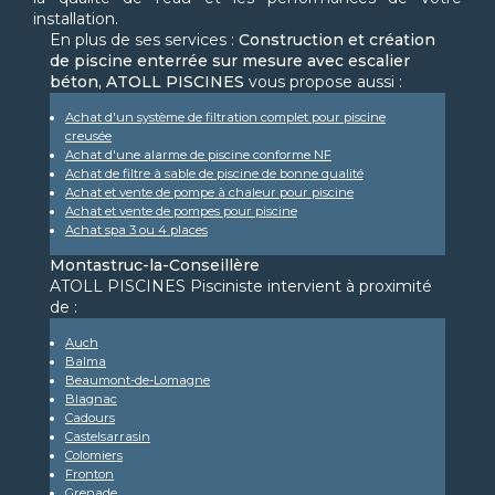
installation.
En plus de ses services :
Construction et création
de piscine enterrée sur mesure avec escalier
béton, ATOLL PISCINES
vous propose aussi :
Achat d'un système de filtration complet pour piscine
creusée
Achat d'une alarme de piscine conforme NF
Achat de filtre à sable de piscine de bonne qualité
Achat et vente de pompe à chaleur pour piscine
Achat et vente de pompes pour piscine
Achat spa 3 ou 4 places
Montastruc-la-Conseillère
ATOLL PISCINES Pisciniste intervient à proximité
de :
Auch
Balma
Beaumont-de-Lomagne
Blagnac
Cadours
Castelsarrasin
Colomiers
Fronton
Grenade