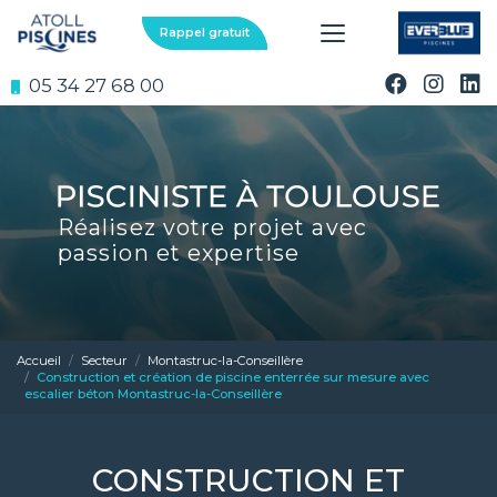
Aller
au
Rappel gratuit
contenu
principal
05 34 27 68 00
Réalisez votre projet avec
passion et expertise
Accueil
Secteur
Montastruc-la-Conseillère
Construction et création de piscine enterrée sur mesure avec
escalier béton Montastruc-la-Conseillère
CONSTRUCTION ET