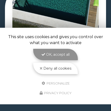
This site uses cookies and gives you control over
what you want to activate
29/06/2026
CONSTRUCTION PISCINE
OK, accept all
MAÇONNÉE À TOULOUSE
Construction piscine maçonnée à Toulouse : un
bassin solide et sur mesure signé ATOLL
Deny all cookies
PISCINES La
construction piscine maçonnée à
Toulouse
est le cœur de métier d'ATOLL
PISCINES…
PERSONALIZE
PRIVACY POLICY
Toute l'actualité