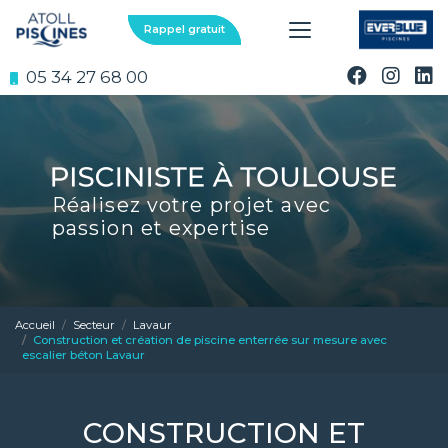
Aller
au
Rappel gratuit
contenu
principal
05 34 27 68 00
Réalisez votre projet avec
passion et expertise
Accueil
Secteur
Lavaur
Construction et création de piscine enterrée sur mesure avec
escalier béton Lavaur
CONSTRUCTION ET