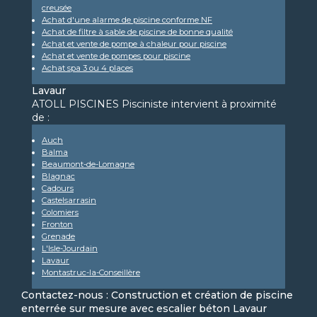
creusée
Achat d'une alarme de piscine conforme NF
Achat de filtre à sable de piscine de bonne qualité
Achat et vente de pompe à chaleur pour piscine
Achat et vente de pompes pour piscine
Achat spa 3 ou 4 places
Lavaur
ATOLL PISCINES Pisciniste intervient à proximité
de :
Auch
Balma
Beaumont-de-Lomagne
Blagnac
Cadours
Castelsarrasin
Colomiers
Fronton
Grenade
L'Isle-Jourdain
Lavaur
Montastruc-la-Conseillère
Contactez-nous : Construction et création de piscine
enterrée sur mesure avec escalier béton Lavaur