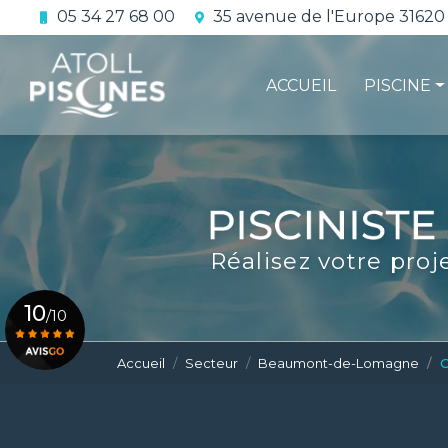
Aller
05 34 27 68 00
35 avenue de l'Europe 31620
au
Navigation principale
contenu
principal
ACCUEIL
PISCINE
La constru
L'étanchéi
La conform
Réalisez votre proj
Le contrat 
10
/10
Accueil
Secteur
Beaumont-de-Lomagne
C
Voir le certificat