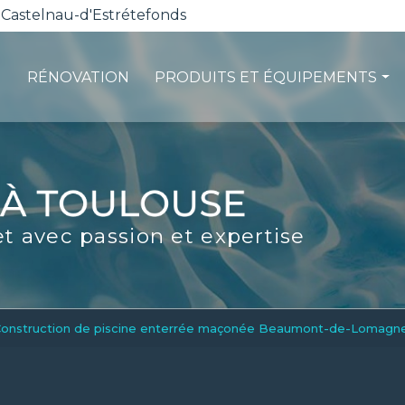
 Castelnau-d'Estrétefonds
RÉNOVATION
PRODUITS ET ÉQUIPEMENTS
ction
Les pompes à chaleur
té
La filtration
ité
Les robots piscines
et avec passion et expertise
d'entretien
Volets et sécurité
La stérilisation
Les abris
Spas-Balnéo
onstruction de piscine enterrée maçonée Beaumont-de-Lomagn