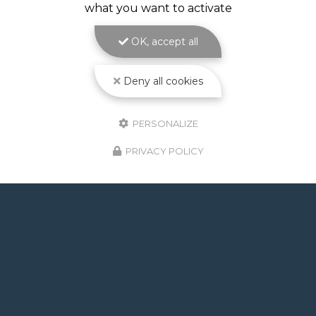
what you want to activate
Volet de piscine immergé à Toulouse : sécurité,
confort et esthétique parfaite avec ATOLL
OK, accept all
PISCINES Le
volet de piscine immergé à
Toulouse
est la solution de protection et de…
Deny all cookies
Toute l'actualité
PERSONALIZE
PRIVACY POLICY
GOOGLE REVIEWS LIST
Mr.
il y a un mois