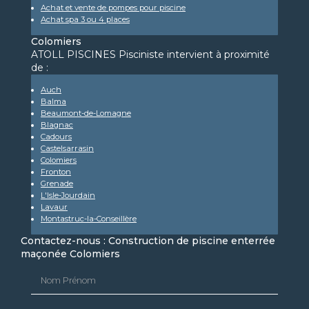
Achat et vente de pompes pour piscine
Achat spa 3 ou 4 places
Colomiers
ATOLL PISCINES Pisciniste intervient à proximité
de :
Auch
Balma
Beaumont-de-Lomagne
Blagnac
Cadours
Castelsarrasin
Colomiers
Fronton
Grenade
L'Isle-Jourdain
Lavaur
Montastruc-la-Conseillère
Contactez-nous : Construction de piscine enterrée
maçonée Colomiers
Nom Prénom
Email