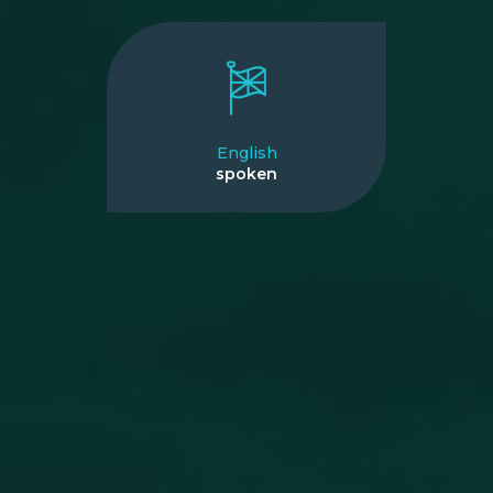
English
spoken