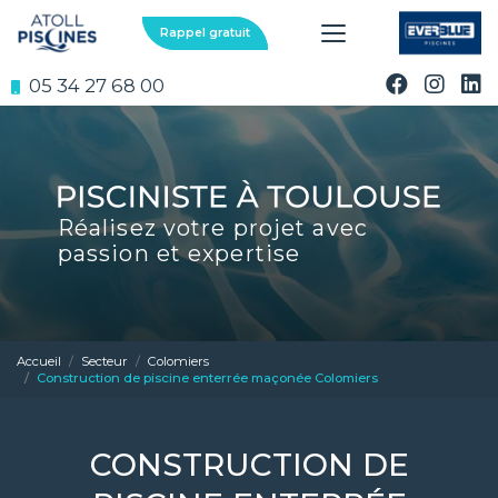
Aller
au
Rappel gratuit
contenu
principal
05 34 27 68 00
Réalisez votre projet avec
passion et expertise
Accueil
Secteur
Colomiers
Construction de piscine enterrée maçonée Colomiers
CONSTRUCTION DE