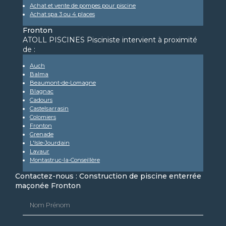
Achat et vente de pompes pour piscine
Achat spa 3 ou 4 places
Fronton
ATOLL PISCINES Pisciniste intervient à proximité
de :
Auch
Balma
Beaumont-de-Lomagne
Blagnac
Cadours
Castelsarrasin
Colomiers
Fronton
Grenade
L'Isle-Jourdain
Lavaur
Montastruc-la-Conseillère
Contactez-nous : Construction de piscine enterrée
maçonée Fronton
Nom Prénom
Email