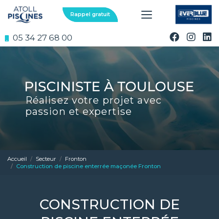
Aller
au
Rappel gratuit
contenu
principal
05 34 27 68 00
Réalisez votre projet avec
passion et expertise
Accueil
Secteur
Fronton
Construction de piscine enterrée maçonée Fronton
CONSTRUCTION DE