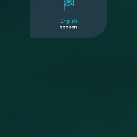
English
spoken