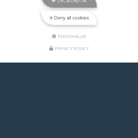
OK, accept all
Toute l'actualité
Deny all cookies
PERSONALIZE
PRIVACY POLICY
GOOGLE REVIEWS LIST
Mr.
il y a un mois
Post de juin 2026 : J'ai rappelé Fabien pour : - un
problème d'ampoule qui ne fonctionnait pas, il est
intervenu en moins de 24h avec réponse le soir de
la constatation malgré l'heure tardive ! Et au final,