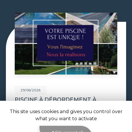
29/06/2026
VOLET DE PISCINE IMMERGÉ À
TOULOUSE
This site uses cookies and gives you control over
Volet de piscine immergé à Toulouse : sécurité,
what you want to activate
confort et esthétique parfaite avec ATOLL
PISCINES Le
volet de piscine immergé à
Toulouse
est la solution de protection et de…