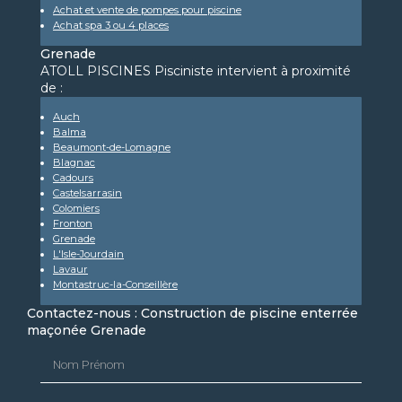
Achat et vente de pompes pour piscine
Achat spa 3 ou 4 places
Grenade
ATOLL PISCINES Pisciniste intervient à proximité
de :
Auch
Balma
Beaumont-de-Lomagne
Blagnac
Cadours
Castelsarrasin
Colomiers
Fronton
Grenade
L'Isle-Jourdain
Lavaur
Montastruc-la-Conseillère
Contactez-nous : Construction de piscine enterrée
maçonée Grenade
Nom Prénom
Email