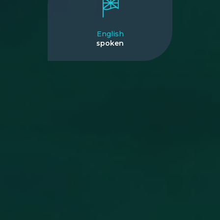
English
spoken