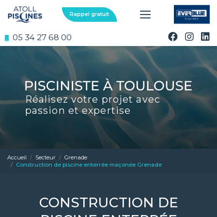
Aller
au
Rappel gratuit
contenu
principal
05 34 27 68 00
Réalisez votre projet avec
passion et expertise
Accueil
Secteur
Grenade
Construction de piscine enterrée maçonée Grenade
CONSTRUCTION DE