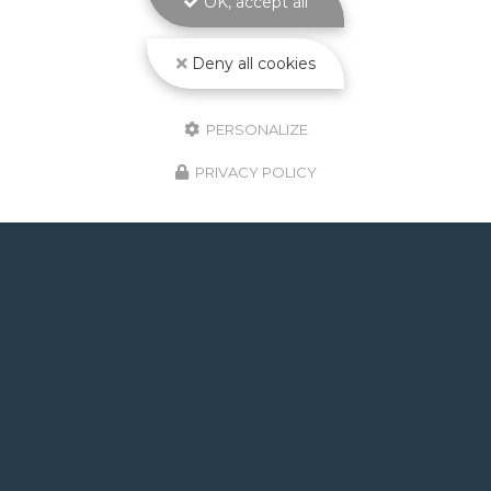
OK, accept all
Toute l'actualité
Deny all cookies
PERSONALIZE
PRIVACY POLICY
GOOGLE REVIEWS LIST
Mr.
il y a un mois
Post de juin 2026 : J'ai rappelé Fabien pour : - un
problème d'ampoule qui ne fonctionnait pas, il est
intervenu en moins de 24h avec réponse le soir de
la constatation malgré l'heure tardive ! Et au final,