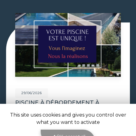
29/06/2026
VOLET DE PISCINE IMMERGÉ À
TOULOUSE
This site uses cookies and gives you control over
Volet de piscine immergé à Toulouse : sécurité,
what you want to activate
confort et esthétique parfaite avec ATOLL
PISCINES Le
volet de piscine immergé à
Toulouse
est la solution de protection et de…