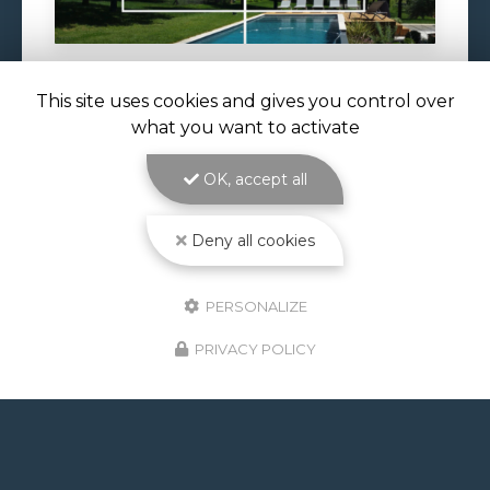
This site uses cookies and gives you control over
29/06/2026
what you want to activate
VOLET DE PISCINE IMMERGÉ À
TOULOUSE
OK, accept all
Volet de piscine immergé à Toulouse : sécurité,
confort et esthétique parfaite avec ATOLL
PISCINES Le
volet de piscine immergé à
Deny all cookies
Toulouse
est la solution de protection et de…
Toute l'actualité
PERSONALIZE
PRIVACY POLICY