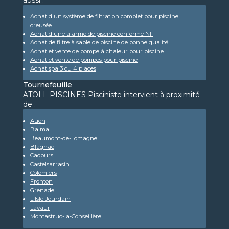
aussi :
Achat d'un système de filtration complet pour piscine
creusée
Achat d'une alarme de piscine conforme NF
Achat de filtre à sable de piscine de bonne qualité
Achat et vente de pompe à chaleur pour piscine
Achat et vente de pompes pour piscine
Achat spa 3 ou 4 places
Tournefeuille
ATOLL PISCINES Pisciniste intervient à proximité
de :
Auch
Balma
Beaumont-de-Lomagne
Blagnac
Cadours
Castelsarrasin
Colomiers
Fronton
Grenade
L'Isle-Jourdain
Lavaur
Montastruc-la-Conseillère