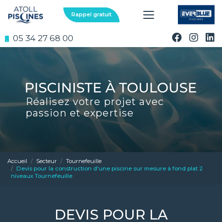
Aller
au
Rappel gratuit
contenu
principal
05 34 27 68 00
Réalisez votre projet avec
passion et expertise
Accueil
Secteur
Tournefeuille
Devis pour la construction d'une piscine sur mesure à fond plat 2
niveaux Tournefeuille
DEVIS POUR LA