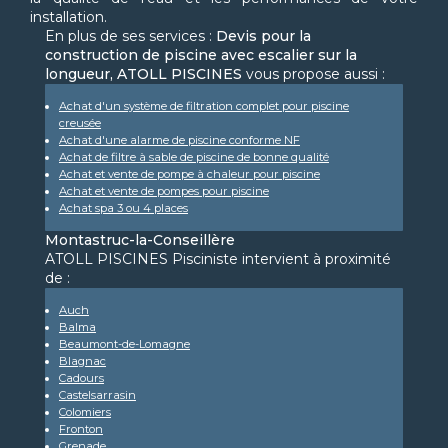
installation.
En plus de ses services :
Devis pour la
construction de piscine avec escalier sur la
longueur, ATOLL PISCINES
vous propose aussi :
Achat d'un système de filtration complet pour piscine
creusée
Achat d'une alarme de piscine conforme NF
Achat de filtre à sable de piscine de bonne qualité
Achat et vente de pompe à chaleur pour piscine
Achat et vente de pompes pour piscine
Achat spa 3 ou 4 places
Montastruc-la-Conseillère
ATOLL PISCINES Pisciniste intervient à proximité
de :
Auch
Balma
Beaumont-de-Lomagne
Blagnac
Cadours
Castelsarrasin
Colomiers
Fronton
Grenade