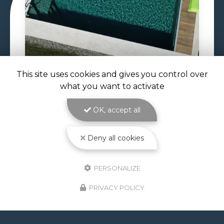
This site uses cookies and gives you control over
what you want to activate
29/06/2026
CONSTRUCTION PISCINE
OK, accept all
MAÇONNÉE À TOULOUSE
Construction piscine maçonnée à Toulouse : un
bassin solide et sur mesure signé ATOLL
Deny all cookies
PISCINES La
construction piscine maçonnée à
Toulouse
est le cœur de métier d'ATOLL
PISCINES…
PERSONALIZE
PRIVACY POLICY
Toute l'actualité