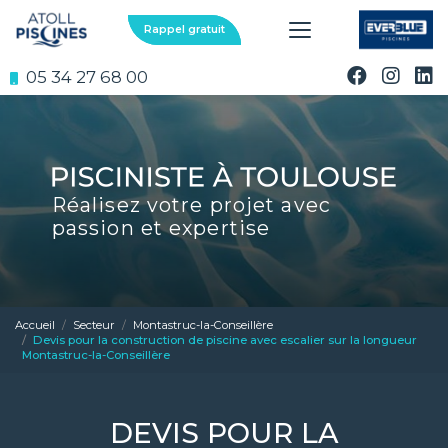
Aller
au
Rappel gratuit
contenu
principal
05 34 27 68 00
Réalisez votre projet avec
passion et expertise
Accueil
Secteur
Montastruc-la-Conseillère
Devis pour la construction de piscine avec escalier sur la longueur
Montastruc-la-Conseillère
DEVIS POUR LA