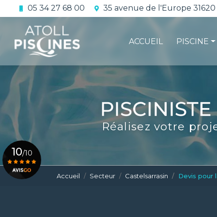
Aller
05 34 27 68 00
35 avenue de l'Europe 31620
au
Navigation principale
contenu
principal
ACCUEIL
PISCINE
La constru
L'étanchéi
La conform
Réalisez votre proj
Le contrat 
10
/10
Accueil
Secteur
Castelsarrasin
Devis pour l
Voir le certificat