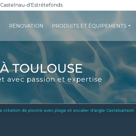
 Castelnau-d'Estrétefonds
RÉNOVATION
PRODUITS ET ÉQUIPEMENTS
ction
Les pompes à chaleur
té
La filtration
ité
Les robots piscines
et avec passion et expertise
d'entretien
Volets et sécurité
La stérilisation
Les abris
Spas-Balnéo
a création de piscine avec plage et escalier d'angle Castelsarrasin