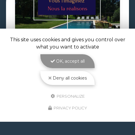
This site uses cookies and gives you control over
29/06/2026
what you want to activate
VOLET DE PISCINE IMMERGÉ À
TOULOUSE
OK, accept all
Volet de piscine immergé à Toulouse : sécurité,
confort et esthétique parfaite avec ATOLL
Deny all cookies
PISCINES Le
volet de piscine immergé à
Toulouse
est la solution de protection et de…
PERSONALIZE
Toute l'actualité
PRIVACY POLICY