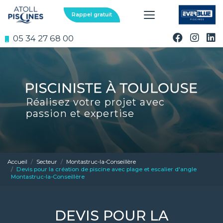
Aller
au
Rappel gratuit
contenu
principal
05 34 27 68 00
Réalisez votre projet avec
passion et expertise
Accueil
Secteur
Montastruc-la-Conseillère
Devis pour la création de piscine avec plage et escalier d'angle
Montastruc-la-Conseillère
DEVIS POUR LA