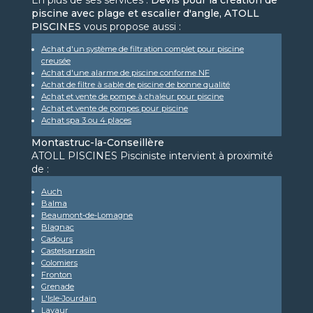
En plus de ses services :
Devis pour la création de
piscine avec plage et escalier d'angle, ATOLL
PISCINES
vous propose aussi :
Achat d'un système de filtration complet pour piscine
creusée
Achat d'une alarme de piscine conforme NF
Achat de filtre à sable de piscine de bonne qualité
Achat et vente de pompe à chaleur pour piscine
Achat et vente de pompes pour piscine
Achat spa 3 ou 4 places
Montastruc-la-Conseillère
ATOLL PISCINES Pisciniste intervient à proximité
de :
Auch
Balma
Beaumont-de-Lomagne
Blagnac
Cadours
Castelsarrasin
Colomiers
Fronton
Grenade
L'Isle-Jourdain
Lavaur