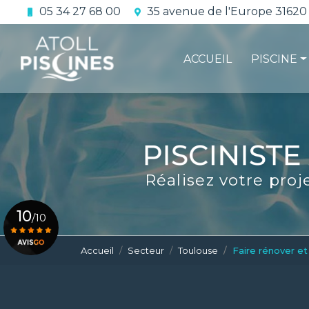
Aller
05 34 27 68 00
35 avenue de l'Europe 31620
au
Navigation principale
contenu
principal
ACCUEIL
PISCINE
La constru
L'étanchéi
La conform
Réalisez votre proj
Le contrat 
10
/10
Accueil
Secteur
Toulouse
Faire rénover et
Voir le certificat