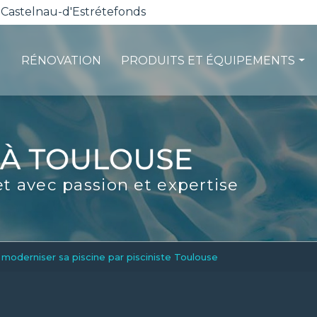
 Castelnau-d'Estrétefonds
RÉNOVATION
PRODUITS ET ÉQUIPEMENTS
ction
Les pompes à chaleur
té
La filtration
ité
Les robots piscines
et avec passion et expertise
d'entretien
Volets et sécurité
La stérilisation
Les abris
Spas-Balnéo
 moderniser sa piscine par pisciniste Toulouse