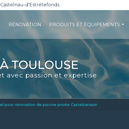
 Castelnau-d'Estrétefonds
RÉNOVATION
PRODUITS ET ÉQUIPEMENTS
ction
Les pompes à chaleur
té
La filtration
ité
Les robots piscines
et avec passion et expertise
d'entretien
Volets et sécurité
La stérilisation
Les abris
Spas-Balnéo
el pour rénovation de piscine privée Castelsarrasin