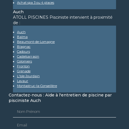
Achat spa 3 ou 4 places
Auch
ATOLL PISCINES Pisciniste intervient à proximité
de :
Auch
Balma
Beaumont-de-Lomagne
Blagnac
Cadours
Castelsarrasin
Colomiers
Fronton
Grenade
L'Isle-Jourdain
Lavaur
Montastruc-la-Conseillère
Contactez-nous : Aide à l'entretien de piscine par
pisciniste Auch
Nom Prénom
Email