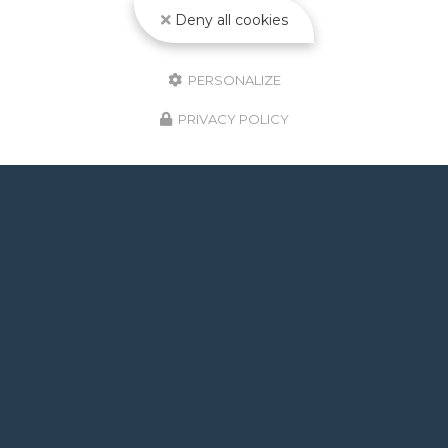
Toute l'actualité
Deny all cookies
PERSONALIZE
PRIVACY POLICY
GOOGLE REVIEWS LIST
Mr.
il y a un mois
Post de juin 2026 : J'ai rappelé Fabien pour : - un
problème d'ampoule qui ne fonctionnait pas, il est
intervenu en moins de 24h avec réponse le soir de
la constatation malgré l'heure tardive ! Et au final,
c'était rien, fort heureusement. - un problème
d'évacuation d'eau : il m'a trouvé une solution en un