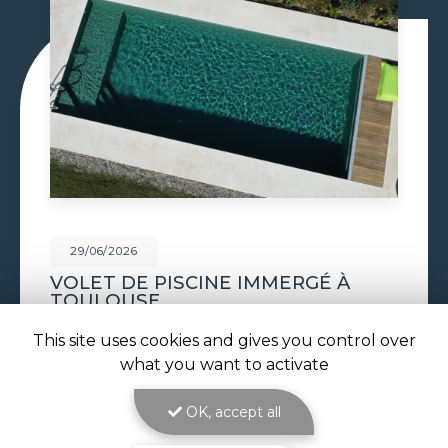
29/06/2026
CONSTRUCTION PISCINE
MAÇONNÉE À TOULOUSE
Construction piscine maçonnée à Toulouse : un
This site uses cookies and gives you control over
bassin solide et sur mesure signé ATOLL
what you want to activate
PISCINES La
construction piscine maçonnée à
Toulouse
est le cœur de métier d'ATOLL
PISCINES…
OK, accept all