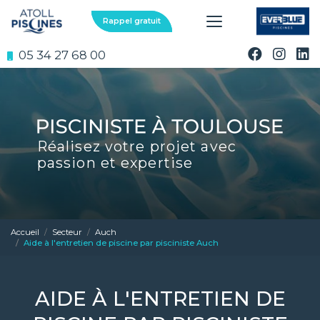
Aller
au
Rappel gratuit
contenu
principal
05 34 27 68 00
Réalisez votre projet avec
passion et expertise
Accueil
Secteur
Auch
Aide à l'entretien de piscine par pisciniste Auch
AIDE À L'ENTRETIEN DE