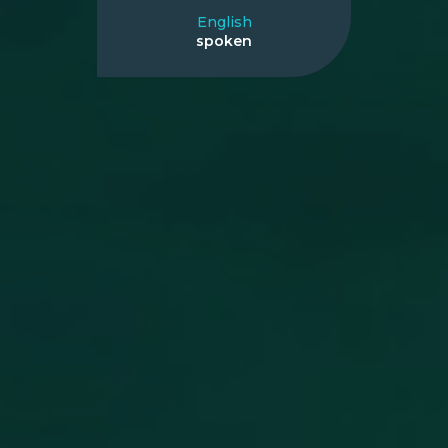
English
spoken