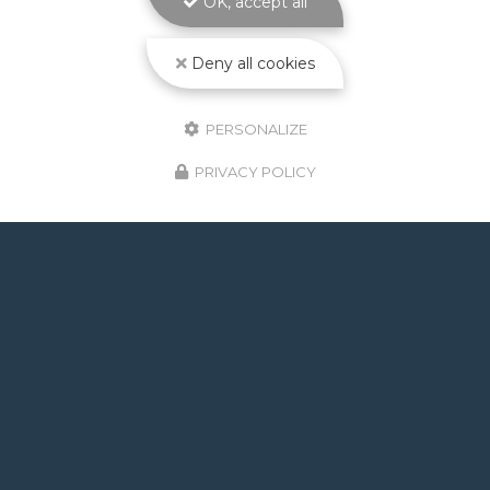
OK, accept all
Toute l'actualité
Deny all cookies
PERSONALIZE
PRIVACY POLICY
GOOGLE REVIEWS LIST
Mr.
il y a un mois
Post de juin 2026 : J'ai rappelé Fabien pour : - un
problème d'ampoule qui ne fonctionnait pas, il est
intervenu en moins de 24h avec réponse le soir de
la constatation malgré l'heure tardive ! Et au final,