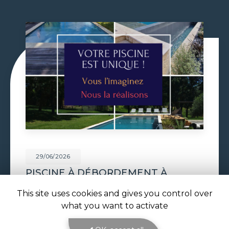
29/06/2026
VOLET DE PISCINE IMMERGÉ À
TOULOUSE
This site uses cookies and gives you control over
Volet de piscine immergé à Toulouse : sécurité,
what you want to activate
confort et esthétique parfaite avec ATOLL
PISCINES Le
volet de piscine immergé à
Toulouse
est la solution de protection et de…