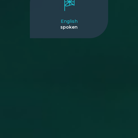
English
spoken