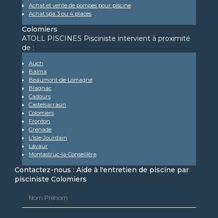
Achat et vente de pompes pour piscine
Achat spa 3 ou 4 places
Colomiers
ATOLL PISCINES Pisciniste intervient à proximité
de :
Auch
Balma
Beaumont-de-Lomagne
Blagnac
Cadours
Castelsarrasin
Colomiers
Fronton
Grenade
L'Isle-Jourdain
Lavaur
Montastruc-la-Conseillère
Contactez-nous : Aide à l'entretien de piscine par
pisciniste Colomiers
Nom Prénom
Email