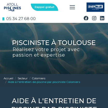
Aller
au
Rappel gratuit
contenu
principal
05 34 27 68 00
Réalisez votre projet avec
passion et expertise
Accueil
Secteur
Colomiers
Aide à l'entretien de piscine par pisciniste Colomiers
AIDE À L'ENTRETIEN DE