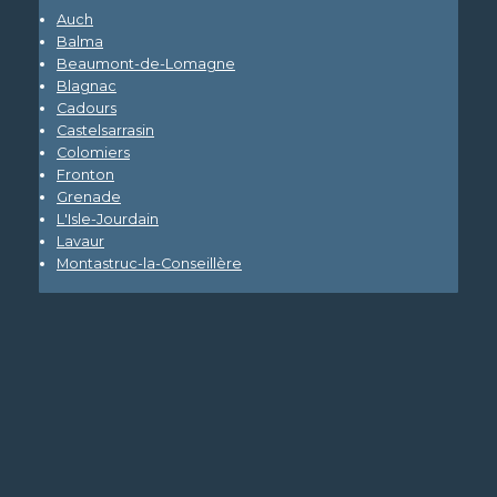
Auch
Balma
Beaumont-de-Lomagne
Blagnac
Cadours
Castelsarrasin
Colomiers
Fronton
Grenade
L'Isle-Jourdain
Lavaur
Montastruc-la-Conseillère