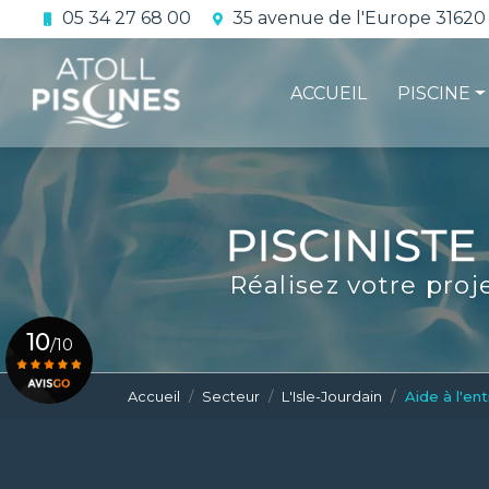
Aller
05 34 27 68 00
35 avenue de l'Europe 31620
au
Navigation principale
contenu
principal
ACCUEIL
PISCINE
La constru
L'étanchéi
La conform
Réalisez votre proj
Le contrat 
10
/10
Accueil
Secteur
L'Isle-Jourdain
Aide à l'ent
Voir le certificat