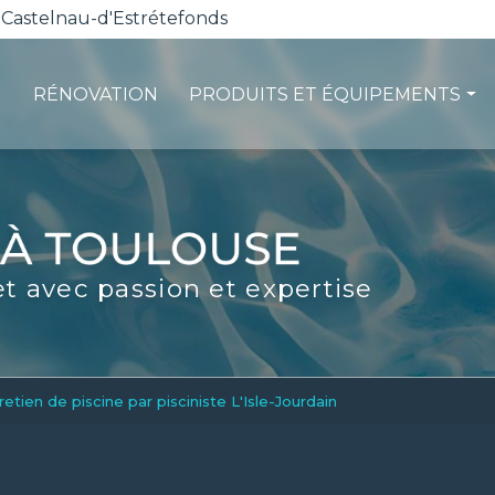
 Castelnau-d'Estrétefonds
RÉNOVATION
PRODUITS ET ÉQUIPEMENTS
ction
Les pompes à chaleur
té
La filtration
ité
Les robots piscines
et avec passion et expertise
d'entretien
Volets et sécurité
La stérilisation
Les abris
Spas-Balnéo
retien de piscine par pisciniste L'Isle-Jourdain